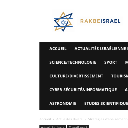
©
Rak
Be
Israel-
Sté
Alyaexpress-
News
ACCUEIL
ACTUALITÉS ISRAÉLIENNE 
SCIENCE/TECHNOLOGIE
SPORT
M
CULTURE/DIVERTISSEMENT
TOURIS
CYBER-SÉCURITÉ&INFORMATIQUE
A
ASTRONOMIE
ETUDES SCIENTIFIQUE
Accueil
Actualités divers
Stratégies d’apaisement a
Actualités divers
Conseil santé