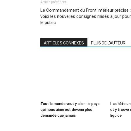
Article précédent
Le Commandement du Front intérieur précise :
voici les nouvelles consignes mises à jour pour
le public
ARTICLES CONNEXES
PLUS DE L'AUTEUR
Tout le monde veut y aller : le pays
Il achète un
qui nous aime est devenu plus
et y trouve 
demandé que jamais
liquide