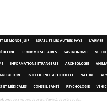
ET LE MONDE JUIF
ISRAËL ET LES AUTRES PAYS
L’ARMÉE
ÉDECINE
ECONOMIE/AFFAIRES
GASTRONOMIE
VIE EN
ME
INFORMATIONS ÉTRANGÈRES
ARCHEOLOGIE
ANIM
GRICULTURE
INTELLIGENCE ARTIFICIELLE
NATURE
AL
S ET MÉDICALES
CONSEIL SANTÉ
PSYCHOLOGIE
VÉHIC
daptées aux situations de stress, d’anxiété, de colère ou de...