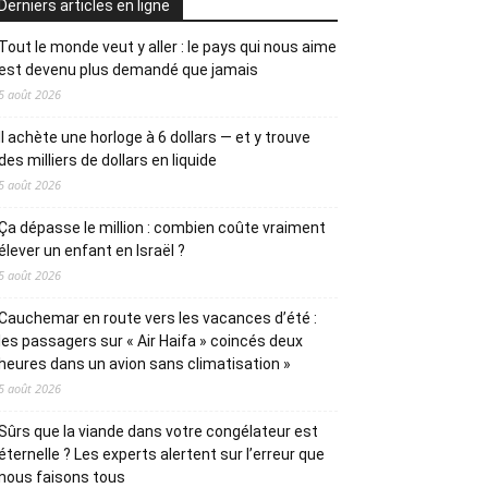
Derniers articles en ligne
Tout le monde veut y aller : le pays qui nous aime
est devenu plus demandé que jamais
5 août 2026
Il achète une horloge à 6 dollars — et y trouve
des milliers de dollars en liquide
5 août 2026
Ça dépasse le million : combien coûte vraiment
élever un enfant en Israël ?
5 août 2026
Cauchemar en route vers les vacances d’été :
les passagers sur « Air Haifa » coincés deux
heures dans un avion sans climatisation »
5 août 2026
Sûrs que la viande dans votre congélateur est
éternelle ? Les experts alertent sur l’erreur que
nous faisons tous